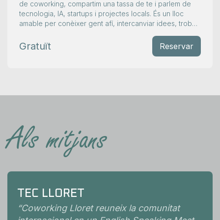
de coworking, compartim una tassa de te i parlem de
tecnologia, IA, startups i projectes locals. És un lloc
amable per conèixer gent afí, intercanviar idees, trobar
col·laboracions i fer créixer la comunitat a Lloret. Tothom
hi és benvingut — vine amb curiositat i saluda!
Gratuït
Reservar
Als mitjans
TEC LLORET
“
Coworking Lloret reuneix la comunitat