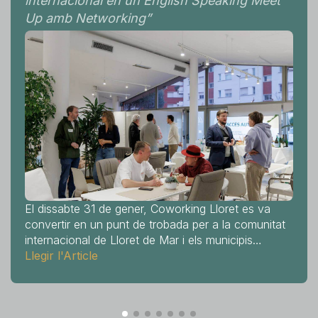
internacional en un English Speaking Meet
Up amb Networking
”
El dissabte 31 de gener, Coworking Lloret es va
convertir en un punt de trobada per a la comunitat
internacional de Lloret de Mar i els municipis
propers. Un total de 33 persones van participar en
Llegir l'Article
l'English Speaking Meet Up — un esdeveniment
dissenyat per fomentar la comunicació en anglès,
l'intercanvi professional i la connexió social en un
ambient distès.